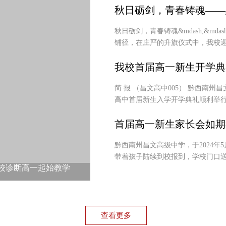
秋日砺剑，青春铸魂——
秋日砺剑，青春铸魂&mdash;&m
铺径，在庄严的升旗仪式中，我校迎
我校首届高一新生开学典
简 报 （昌文高中005） 黔西南州昌
高中首届新生入学开学典礼顺利举
首届高一新生家长会如期
黔西南州昌文高级中学，于2024
带着孩子陆续到校报到，学校门口
校诊断高一起始教学
统一思想，带着希望再出发 —
查看更多