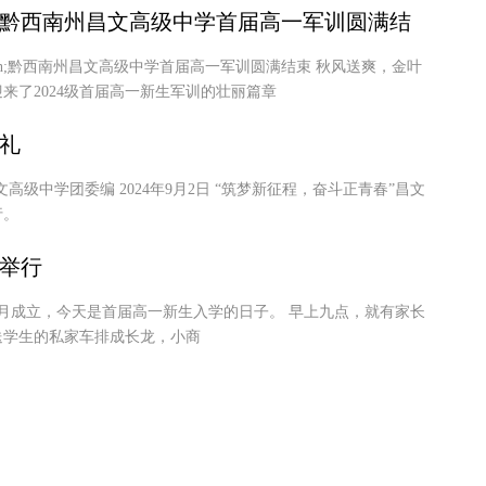
黔西南州昌文高级中学首届高一军训圆满结
dash;黔西南州昌文高级中学首届高一军训圆满结束 秋风送爽，金叶
来了2024级首届高一新生军训的壮丽篇章
礼
文高级中学团委编 2024年9月2日 “筑梦新征程，奋斗正青春”昌文
行。
举行
年5月成立，今天是首届高一新生入学的日子。 早上九点，就有家长
送学生的私家车排成长龙，小商
—昌文首届高一新生入学及家长会召开