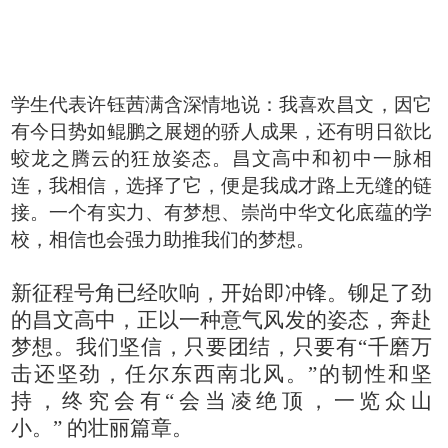
学生代表许钰茜满含深情地说：我喜欢昌文，因它
有今日势如鲲鹏之展翅的骄人成果，还有明日欲比
蛟龙之腾云的狂放姿态。昌文高中和初中一脉相
连，我相信，选择了它，便是我成才路上无缝的链
接。一个有实力、有梦想、崇尚中华文化底蕴的学
校，相信也会强力助推我们的梦想。
新征程号角已经吹响，开始即冲锋。铆足了劲
的昌文高中，正以一种意气风发的姿态，奔赴
梦想。我们坚信，只要团结，只要有
“
千磨万
击还坚劲，任尔东西南北风。
”
的韧性和坚
持，终究会有
“会当凌绝顶，一览众山
小。”
‌
的壮丽篇章。