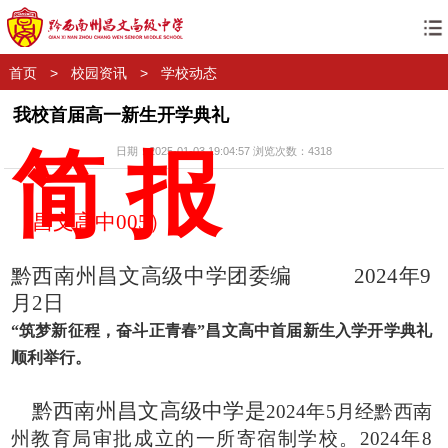
首页
>
校园资讯
>
学校动态
我校首届高一新生开学典礼
简
报
日期：2025-01-03 19:04:57 浏览次数：
4318
（昌文高中
00
5
）
黔西南州昌文高级中学
团委编
202
4
年
9
月
2
日
“筑梦新征程，奋斗正青春”昌文高中首届新生入学开学典礼
顺利举行。
黔西南州昌文高级中学是
2024年5月经黔西南
州教育局审批成立的一所寄宿制学校。2024年8