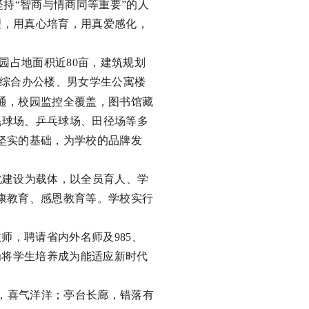
坚持“智商与情商同等重要”的人
理，用真心培育，用真爱感化，
园占地面积近
80亩，建筑规划
综合办公楼、男女学生公寓楼
通，校园监控全覆盖，图书馆藏
羽毛球场、乒乓球场、田径场等多
坚实的基础，为学校的品牌发
化建设为载体，以全员育人、学
康教育、感恩教育等。学校实行
。
教师，聘请省内外名师及
985、
为将学生培养成为能适应新时代
，喜气洋洋；亭台长廊，错落有