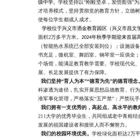
级中学。
学校坚持以
“刚毅坚卓，发愤图强”
才培养模式，坚持贯彻党的教育方针，立德
使每位学生都成人成才。
学校位于兴义市洒金教育园区（兴义市昌文
面积2万多平方米。
年秋季学期迎来首届
2024
（智能热水系统已全部安装到位）；设施设
书充足，微机室、舞蹈室、钢琴室一应俱全
个场馆，能满足教育教学需要。学校现代化
展、长足发展提供了有力保障。
我们坚持
“育人为本”“德育为先”的德育理念
科渗透为途径，扎实开展思想品德教育、行
准军事化管理，严格落实
“五严禁”：严禁玩
我们拥有一支优秀的，高起点、高水平的教
211大学的优秀毕业生，共同组成老中青相
发展的祖国建设者和接班人而不懈努力。
我们的校园环境优美。
学校绿化面积达
2万