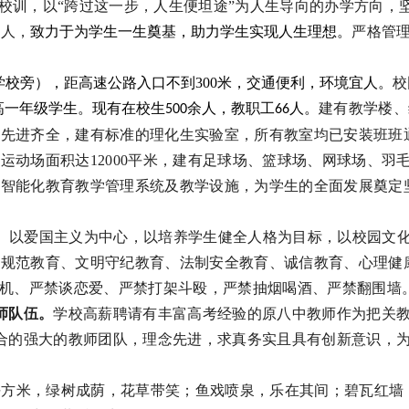
为校训，以“跨过这一步，人生便坦途”为人生导向的办学方向，
树人，
致力于为学生一生奠基，助力学生实现人生理想。
严格管
学校旁），距高速公路入口不到
300米，交通便利，环境宜人。
校
高一年级学生。现有在校生
余人，教职工
人。
建有教学楼、
500
66
备先进齐全，建有标准的理化生实验室，所有教室均已安装班班
；运动场面积达
12000平米，建有足球场、篮球场、网球场、
、智能化教育教学管理系统及教学设施，为学生的全面发展奠定
。
以爱国主义为中心，以培养学生健全人格为目标，以校园文
为规范教育、文明守纪教育、法制安全教育、诚信教育、心理健
手机、严禁谈恋爱、严禁打架斗殴，严禁抽烟喝酒、严禁翻围墙
师队伍。
学校高薪聘请有丰富高考经验的原八中教师作为把关
结合的强大的教师团队，理念先进，求真务实且具有创新意识，
平方米，绿树成荫，花草带笑；鱼戏喷泉，乐在其间；碧瓦红墙