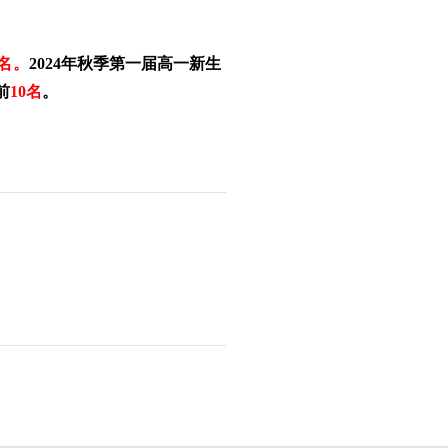
。
8名。
2024年秋季第一届高一新生
前
10名
。