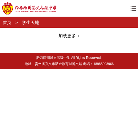
首页
>
学生天地
加载更多 +
黔西南州昌文高级中学 All Rights Reserved.
地址：贵州省兴义市洒金教育城博文路 电话：18985998966