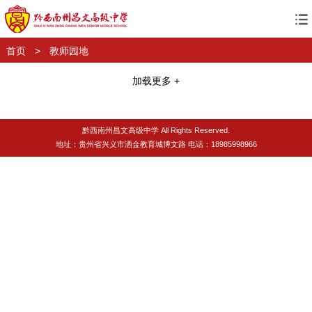
首页
>
教师园地
加载更多 +
黔西南州昌文高级中学 All Rights Reserved.
地址：贵州省兴义市洒金教育城博文路 电话：18985998966